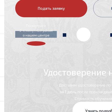
Подать заявку
Посмотрите
2-x минутный
ролик
о нашем центре
Удостоверение 
Доставим удостоверение по
за 1 день
после прохождени
Стоимость обучени
Узнать подро