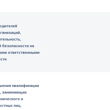
одителей
ганизаций,
тельность,
 безопасности на
 ими ответственными
ости
шения квалификации
ц, занимающих
хнического и
стных лиц,