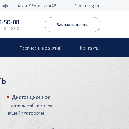
Профсоюзная, д. 93А, офис 443
info@inter-gk.ru
8-50-08
Заказать звонок
9:00-18:00
ы
Расписание занятий
Контакты
ть
Дистанционное
В личном кабинете на
нашей платформе