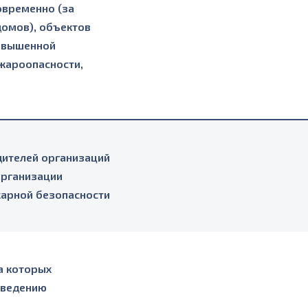
овременно (за
омов), объектов
повышенной
жароопасности,
дителей организаций
организации
жарной безопасности
а которых
оведению