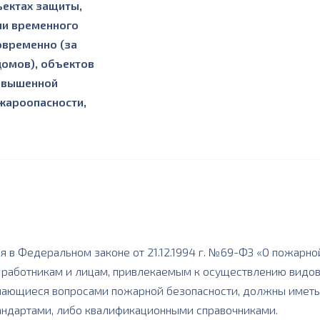
ъектах защиты,
ли временного
овременно (за
омов), объектов
повышенной
жароопасности,
я в Федеральном законе от 21.12.1994 г. №69-ФЗ «О пожарно
 работникам и лицам, привлекаемым к осуществлению видов
анимающиеся вопросами пожарной безопасности, должны име
ндартами, либо квалификационными справочниками.