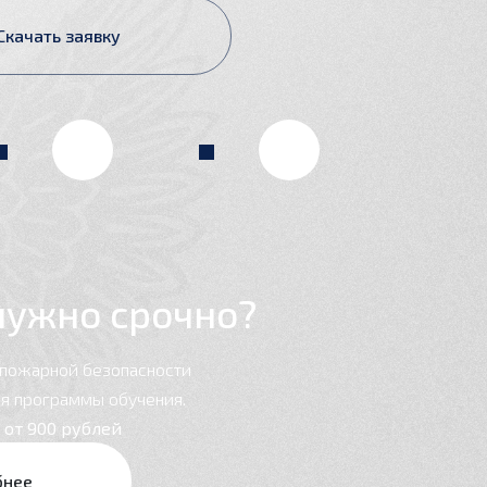
Скачать заявку
нужно срочно?
 пожарной безопасности
я программы обучения.
я
от 900 рублей
бнее