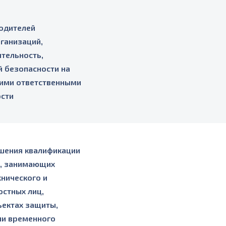
одителей
ганизаций,
тельность,
 безопасности на
 ими ответственными
ости
шения квалификации
ц, занимающих
хнического и
стных лиц,
ъектах защиты,
ли временного