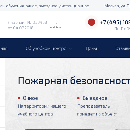
мы обучения: очное, выездное, дистанционное
Москва, ул. 
+7 (495) 10
Лицензия № 039468
от 04.07.2018
Пн-Пт 0
вная
Об учебном центре
Цены
Отзыв
Пожарная безопаснос
Очное
Выездное
На территории нашего
Преподаватель
учебного центра
приедет на объект