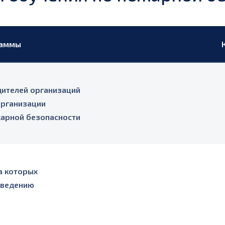
раммы
дителей организаций
организации
жарной безопасности
а которых
оведению