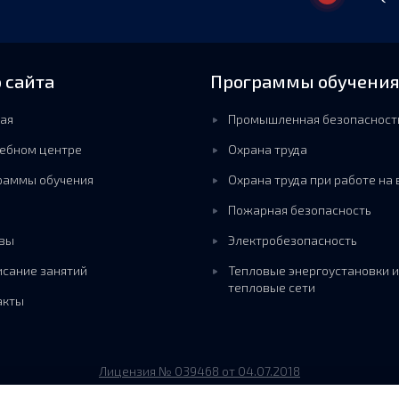
 сайта
Программы обучени
ая
Промышленная безопасност
чебном центре
Охрана труда
раммы обучения
Охрана труда при работе на
Пожарная безопасность
вы
Электробезопасность
исание занятий
Тепловые энергоустановки и
тепловые сети
акты
Лицензия № 039468 от 04.07.2018
Все права защищены.