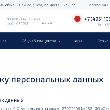
мы обучения: очное, выездное, дистанционное
Москва, ул. 
+7 (495) 10
Лицензия № 039468
от 04.07.2018
Пн-Пт 0
вная
Об учебном центре
Цены
Отзыв
тку персональных данных
ых данных
и со ст. 9 Федерального закона от 27.07.2006 № 152- ФЗ «О 