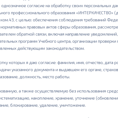
 однозначное согласие на обработку своих персональных да
ьного профессионального образования «ИНТЕРКАЧЕСТВО» (д
м.1, ком.43, с целью: обеспечения соблюдения требований Фед
нормативных правовых актов сферы образования, рассмотрен
ателем обратной связи, включая направление уведомлений, 
вательных программ Учебного центра, организации проверки 
овленных действующим законодательством.
тку которых я даю согласие: фамилия, имя, отчество, дата 
ыдачи указанного документа и выдавшем его органе, страхо
азование, должность, место работы.
ованную, а также осуществляемую без использования средс
систематизацию, накопление, хранение, уточнение (обновлени
ание, блокирование, удаление, уничтожение.