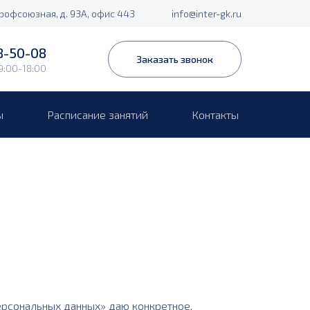
Профсоюзная, д. 93А, офис 443
info@inter-gk.ru
8-50-08
Заказать звонок
9:00-18:00
ы
Расписание занятий
Контакты
персональных данных» даю конкретное,